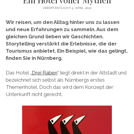
VERÖFFENTLICHT 5. APRIL 2022
KÖLNER GRÄTSCHE
FIKTIONALES SCHREIBEN
KÖLNER LUDEN
Wir reisen, um den Alltag hinter uns zu lassen
DREHBUCHSCHREIBEN (HHU DÜSSELDORF)
und neue Erfahrungen zu sammeln. Aus dem
KÖLNER TOTENKARNEVAL
DREHBUCHSCHREIBEN (UNI KÖLN)
gleichen Grund lieben wir Geschichten.
KÖLNER KREUZIGUNG
Storytelling verstärkt die Erlebnisse, die der
ALL ART TELLS A STORY
Tourismus anbietet. Ein Beispiel, wie das gelingt,
WIE GESCHICHTEN UNSER GEHIRN IN GEISELHAFT NEHMEN
finden Sie in Nürnberg.
Das Hotel „
Drei Raben
“ liegt direkt in der Altstadt und
bezeichnet sich selbst als Nürnbergs erstes
Themenhotel. Doch das wird dem Konzept der
Unterkunft nicht gerecht.