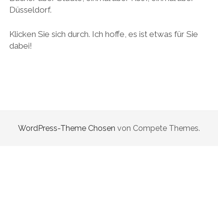
Düsseldorf.
KÖLNER GRÄTSCHE
FIKTIONALES SCHREIBEN
KÖLNER LUDEN
Klicken Sie sich durch. Ich hoffe, es ist etwas für Sie
DREHBUCHSCHREIBEN (HHU DÜSSELDORF)
dabei!
KÖLNER TOTENKARNEVAL
DREHBUCHSCHREIBEN (UNI KÖLN)
KÖLNER KREUZIGUNG
ALL ART TELLS A STORY
WIE GESCHICHTEN UNSER GEHIRN IN GEISELHAFT NEHMEN
WordPress-Theme Chosen
von Compete Themes.