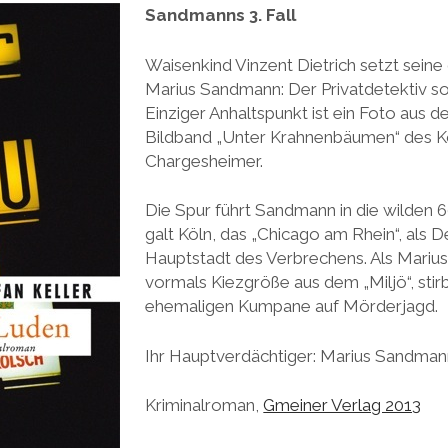
Sandmanns 3. Fall
Waisenkind Vinzent Dietrich setzt seine
Marius Sandmann: Der Privatdetektiv sol
Einziger Anhaltspunkt ist ein Foto aus
Bildband „Unter Krahnenbäumen“ des K
Chargesheimer.
Die Spur führt Sandmann in die wilden 
galt Köln, das „Chicago am Rhein“, als 
Hauptstadt des Verbrechens. Als Marius
vormals Kiezgröße aus dem „Miljö“, stir
ehemaligen Kumpane auf Mörderjagd.
Ihr Hauptverdächtiger: Marius Sandman
Kriminalroman,
Gmeiner Verlag 2013