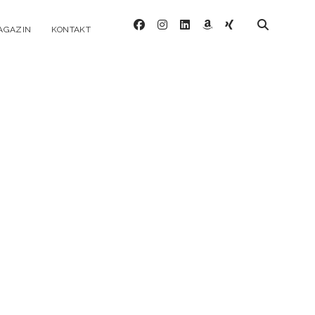
facebook
instagram
linkedin
amazon
xing
AGAZIN
KONTAKT