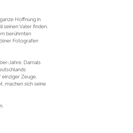
 ganze Hoffnung in
l seinen Vater finden.
 dem berühmten
ölner Fotografen
60er-Jahre. Damals
Deutschlands
‘ einziger Zeuge,
bt, machen sich seine
n.