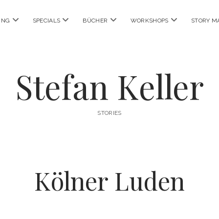
Menü
Menü
Menü
Menü
ING
SPECIALS
BÜCHER
WORKSHOPS
STORY M
öffnen
öffnen
öffnen
öffnen
Stefan Keller
STORIES
Kölner Luden