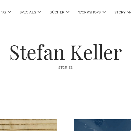
Menü
Menü
Menü
Menü
ING
SPECIALS
BÜCHER
WORKSHOPS
STORY M
öffnen
öffnen
öffnen
öffnen
Stefan Keller
STORIES