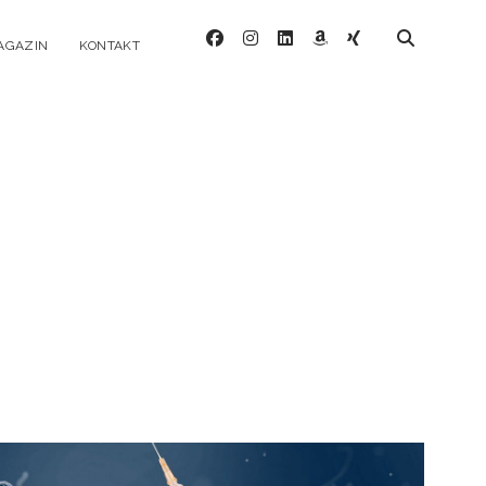
facebook
instagram
linkedin
amazon
xing
AGAZIN
KONTAKT