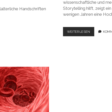
wissenschaftliche und med
Storytelling hilft, zeigt e
lalterliche Handschriften
wenigen Jahren eine Hoc
„DIE
WEITERLESEN
KOMM
LEUTE
ENTSCHEIDE
MIT
DEM
HERZEN“