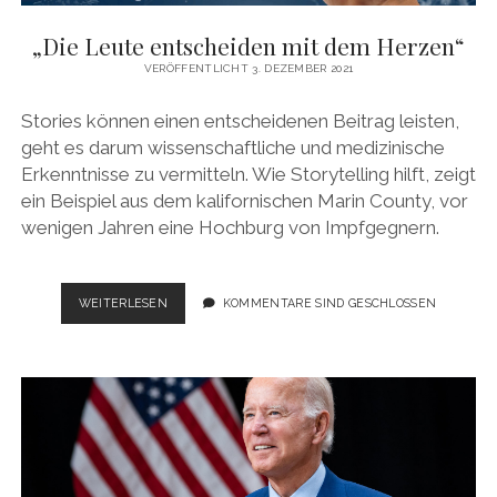
KÖLNER GRÄTSCHE
„Die Leute entscheiden mit dem Herzen“
FIKTIONALES SCHREIBEN
VERÖFFENTLICHT 3. DEZEMBER 2021
KÖLNER LUDEN
DREHBUCHSCHREIBEN (HHU DÜSSELDORF)
KÖLNER TOTENKARNEVAL
Stories können einen entscheidenen Beitrag leisten,
DREHBUCHSCHREIBEN (UNI KÖLN)
geht es darum wissenschaftliche und medizinische
KÖLNER KREUZIGUNG
ALL ART TELLS A STORY
Erkenntnisse zu vermitteln. Wie Storytelling hilft, zeigt
ein Beispiel aus dem kalifornischen Marin County, vor
WIE GESCHICHTEN UNSER GEHIRN IN GEISELHAFT NEHMEN
wenigen Jahren eine Hochburg von Impfgegnern.
„DIE
WEITERLESEN
KOMMENTARE SIND GESCHLOSSEN
LEUTE
ENTSCHEIDEN
MIT
DEM
HERZEN“