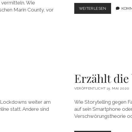
 vermitteln. Wie
PATHOS
WEITERLESEN
KOMM
rnischen Marin County, vor
&
PRAGMATISM
Erzählt die
VERÖFFENTLICHT 15. MAI 2020
nes Lockdowns weiter am
Wie Storytelling gegen F
ine statt. Andere sind
auf sein Smartphone oder
Verschwörungstheorie o