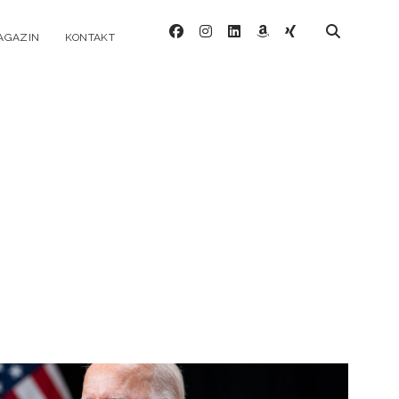
facebook
instagram
linkedin
amazon
xing
AGAZIN
KONTAKT