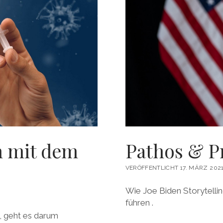
n mit dem
Pathos & P
VERÖFFENTLICHT 17. MÄRZ 202
Wie Joe Biden Storytelli
führen .
, geht es darum