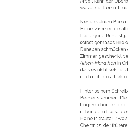
Arbeit kann der Oberb
was –, der kommt meis
Neben seinem Büro un
Heine-Zimmer, die alt
Das eigene Büro ist je
selbst gemaltes Bild 
Daneben schmücken den
Zimmer, geschenkt bek
Athen-Marathon
in Gr
dass es nicht sein le
noch nicht so alt, als
Hinter seinem Schreib
Becher stammen. Die
hingen schon in Geise
neben dem Düsseldorf
Heine in trauter Zwei
Chemnitz, der frühere