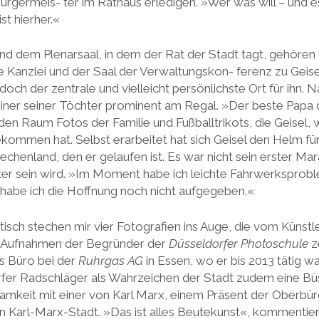
ürgermeis- ter im Rathaus erledigen. »Wer was will – und es
t hierher.«
d dem Plenarsaal, in dem der Rat der Stadt tagt, gehören
e Kanzlei und der Saal der Verwaltungskon- ferenz zu Geise
doch der zentrale und vielleicht persönlichste Ort für ihn. N
einer seiner Töchter prominent am Regal. »Der beste Papa d
 Raum Fotos der Familie und Fußballtrikots, die Geisel, w
ommen hat. Selbst erarbeitet hat sich Geisel den Helm fü
iechenland, den er gelaufen ist. Es war nicht sein erster Mar
tzter sein wird. »Im Moment habe ich leichte Fahrwerksprobl
o habe ich die Hoffnung noch nicht aufgegeben.«
tisch stechen mir vier Fotografien ins Auge, die vom Künstl
 Aufnahmen der Begründer der
Düsseldorfer Photoschule
z
ls Büro bei der
Ruhrgas AG
in Essen, wo er bis 2013 tätig wa
er Radschläger als Wahrzeichen der Stadt zudem eine Büs
samkeit mit einer von Karl Marx, einem Präsent der Oberbü
n Karl-Marx-Stadt. »Das ist alles Beutekunst«, kommentier