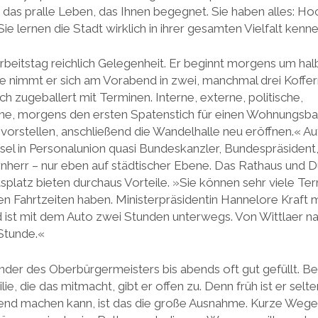
ich das pralle Leben, das Ihnen begegnet. Sie haben alles: Ho
Sie lernen die Stadt wirklich in ihrer gesamten Vielfalt kenn
Arbeitstag reichlich Gelegenheit. Er beginnt morgens um hal
e nimmt er sich am Vorabend in zwei, manchmal drei Koffer
ch zugeballert mit Terminen. Interne, externe, politische,
e, morgens den ersten Spatenstich für einen Wohnungsbau,
 vorstellen, anschließend die Wandelhalle neu eröffnen.« Au
sel in Personalunion quasi Bundeskanzler, Bundespräsiden
nherr – nur eben auf städtischer Ebene. Das Rathaus und D
splatz bieten durchaus Vorteile. »Sie können sehr viele Te
en Fahrtzeiten haben. Ministerpräsidentin Hannelore Kraf
ist mit dem Auto zwei Stunden unterwegs. Von Wittlaer na
 Stunde.«
nder des Oberbürgermeisters bis abends oft gut gefüllt. 
ie, die das mitmacht, gibt er offen zu. Denn früh ist er sel
end machen kann, ist das die große Ausnahme. Kurze Wege h