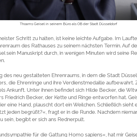
Thoams Geisel in seinem Büro als OB der Stadt Düsseldorf
ster Schritt zu halten, ist keine leichte Aufgabe. Im Lauft
hrenraum des Rathauses zu seinem nächsten Termin. Auf de
el sein Manuskript durch, in wenigen Minuten wird seine Red
en.
ung des neu gestalteten Ehrenraums, in dem die Stadt Düsse
s, die Ehrenringe und ihre Verdienstmedaille aufbewahrt. 
ls Ankunft. Unter ihnen befindet sich Hilde Becker, die Wi
 Friedrich Becker, der Kette und Ringe entworfen hat. Geise
ier eine Hand, plauscht dort ein Weilchen. Schließlich sieht 
zt jeden begrüßt?«, fragt er in die Runde. Nachdem nieman
sein, begibt er sich ans Rednerpult.
ndsympathie für die Gattung Homo sapiens«, hat mir Geise