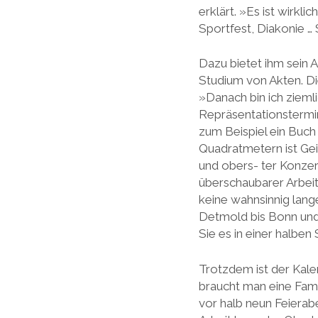
erklärt. »Es ist wirkl
Sportfest, Diakonie … 
Dazu bietet ihm sein 
Studium von Akten. Di
»Danach bin ich ziemli
Repräsentationstermin
zum Beispiel ein Buch
Quadratmetern ist Gei
und obers- ter Konzer
überschaubarer Arbeit
keine wahnsinnig lang
Detmold bis Bonn und 
Sie es in einer halben
Trotzdem ist der Kale
braucht man eine Famil
vor halb neun Feierab