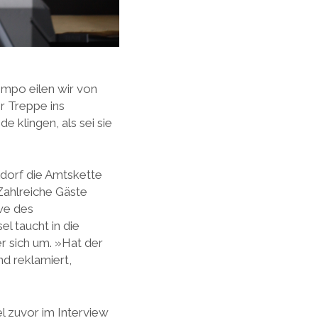
empo eilen wir von
r Treppe ins
e klingen, als sei sie
ldorf die Amtskette
Zahlreiche Gäste
twe des
l taucht in die
er sich um. »Hat der
d reklamiert,
l zuvor im Interview