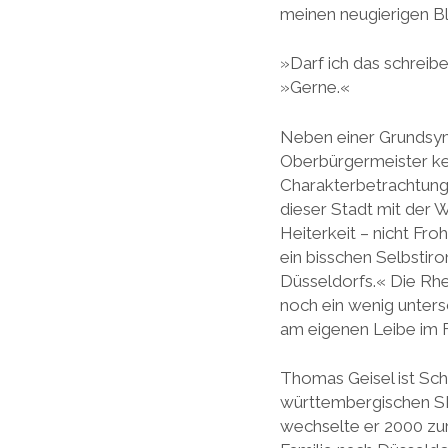
meinen neugierigen Bl
»Darf ich das schreibe
»Gerne.«
Neben einer Grundsym
Oberbürgermeister kei
Charakterbetrachtung 
dieser Stadt mit der W
Heiterkeit – nicht Fro
ein bisschen Selbstiro
Düsseldorfs.« Die Rh
noch ein wenig untersc
am eigenen Leibe im Fe
Thomas Geisel ist Sc
württembergischen SP
wechselte er 2000 zu