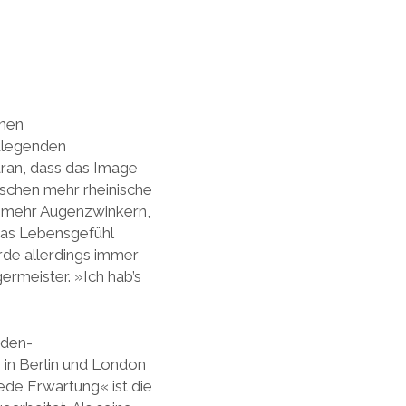
inen
ndlegenden
aran, dass das Image
isschen mehr rheinische
en mehr Augenzwinkern,
 das Lebensgefühl
rde allerdings immer
ermeister. »Ich hab’s
aden-
 in Berlin und London
ede Erwartung« ist die