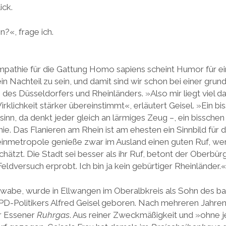
ick.
n?«, frage ich.
pathie für die Gattung Homo sapiens scheint Humor für e
n Nachteil zu sein, und damit sind wir schon bei einer gru
des Düsseldorfers und Rheinländers. »Also mir liegt viel d
irklichkeit stärker übereinstimmt«, erläutert Geisel. »Ein b
hsinn, da denkt jeder gleich an lärmiges Zeug –, ein bissch
nie. Das Flanieren am Rhein ist am ehesten ein Sinnbild für
einmetropole genieße zwar im Ausland einen guten Ruf, we
hätzt. Die Stadt sei besser als ihr Ruf, betont der Oberbürg
ldversuch erprobt. Ich bin ja kein gebürtiger Rheinländer.«
hwabe, wurde in Ellwangen im Oberalbkreis als Sohn des b
D-Politikers Alfred Geisel geboren. Nach mehreren Jahren
r Essener
Ruhrgas
. Aus reiner Zweckmäßigkeit und »ohne j