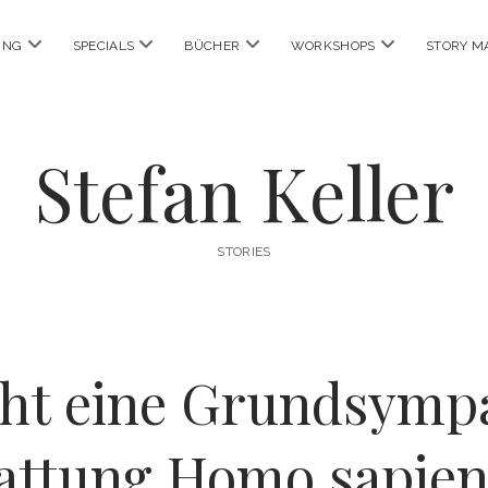
Menü
Menü
Menü
Menü
ING
SPECIALS
BÜCHER
WORKSHOPS
STORY M
öffnen
öffnen
öffnen
öffnen
Stefan Keller
STORIES
ht eine Grundsympat
attung Homo sapien