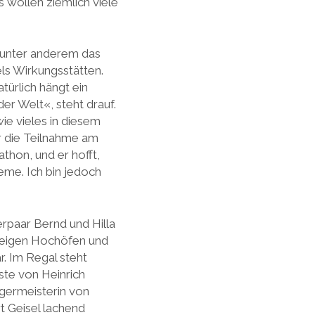
 wollen ziemlich viele
 unter anderem das
ls Wirkungsstätten.
atürlich hängt ein
er Welt«, steht drauf.
ie vieles in diesem
r die Teilnahme am
athon, und er hofft,
eme. Ich bin jedoch
erpaar Bernd und Hilla
eigen Hochöfen und
r. Im Regal steht
te von Heinrich
rgermeisterin von
t Geisel lachend