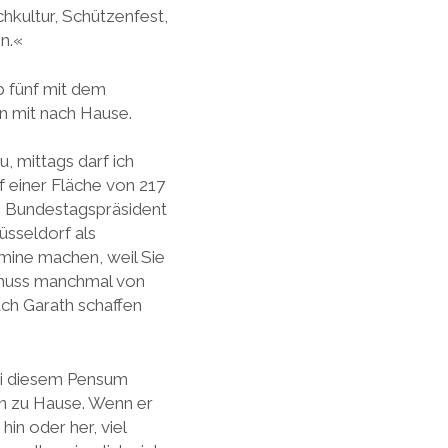
chkultur, Schützenfest,
en.«
b fünf mit dem
n mit nach Hause.
 mittags darf ich
f einer Fläche von 217
t, Bundestagspräsident
üsseldorf als
rmine machen, weil Sie
t muss manchmal von
ch Garath schaffen
Bei diesem Pensum
ten zu Hause. Wenn er
in oder her, viel