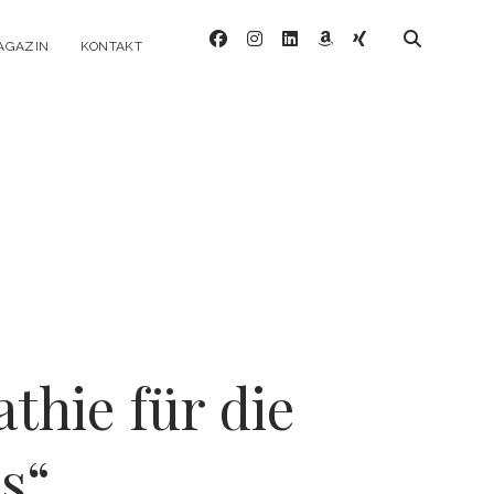
facebook
instagram
linkedin
amazon
xing
AGAZIN
KONTAKT
hie für die
s“