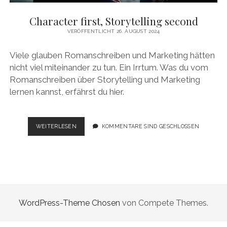
KÖLNER GRÄTSCHE
Character first, Storytelling second
FIKTIONALES SCHREIBEN
VERÖFFENTLICHT 26. AUGUST 2024
KÖLNER LUDEN
DREHBUCHSCHREIBEN (HHU DÜSSELDORF)
KÖLNER TOTENKARNEVAL
Viele glauben Romanschreiben und Marketing hätten
DREHBUCHSCHREIBEN (UNI KÖLN)
nicht viel miteinander zu tun. Ein Irrtum. Was du vom
KÖLNER KREUZIGUNG
ALL ART TELLS A STORY
Romanschreiben über Storytelling und Marketing
lernen kannst, erfährst du hier.
WIE GESCHICHTEN UNSER GEHIRN IN GEISELHAFT NEHMEN
CHARACTER
WEITERLESEN
KOMMENTARE SIND GESCHLOSSEN
FIRST,
STORYTELLING
SECOND
WordPress-Theme Chosen
von Compete Themes.