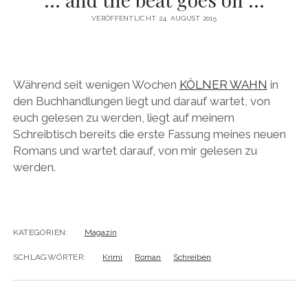
VERÖFFENTLICHT 24. AUGUST 2015
KÖLNER GRÄTSCHE
FIKTIONALES SCHREIBEN
KÖLNER LUDEN
DREHBUCHSCHREIBEN (HHU DÜSSELDORF)
KÖLNER TOTENKARNEVAL
DREHBUCHSCHREIBEN (UNI KÖLN)
Während seit wenigen Wochen
KÖLNER WAHN
in
KÖLNER KREUZIGUNG
ALL ART TELLS A STORY
den Buchhandlungen liegt und darauf wartet, von
euch gelesen zu werden, liegt auf meinem
WIE GESCHICHTEN UNSER GEHIRN IN GEISELHAFT NEHMEN
Schreibtisch bereits die erste Fassung meines neuen
Romans und wartet darauf, von mir gelesen zu
werden.
KATEGORIEN:
Magazin
SCHLAGWÖRTER:
Krimi
Roman
Schreiben